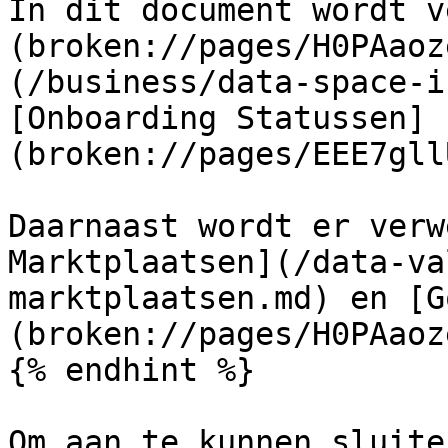
In dit document wordt v
(broken://pages/H0PAaoz
(/business/data-space-i
[Onboarding Statussen]
(broken://pages/EEE7gll
Daarnaast wordt er verw
Marktplaatsen](/data-va
marktplaatsen.md) en [G
(broken://pages/H0PAaoz
{% endhint %}

Om aan te kunnen sluite