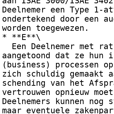
aan ISAE 3000/ISAE 3402
Deelnemer een Type 1-at
ondertekend door een au
worden toegewezen.

* **E**\

  Een Deelnemer met rating E heeft niet op tijd 
aangetoond dat ze hun i
(business) processen op
zich schuldig gemaakt a
schending van het Afspr
vertrouwen opnieuw moet
Deelnemers kunnen nog s
maar eventuele zakenpar