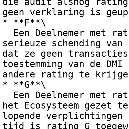
die audit alsnog rating
geen verklaring is geup
* **F**\

  Een Deelnemer met rating F heeft een zodanig 
serieuze schending van 
dat ze geen transacties
toestemming van de DMI 
andere rating te krijge
* **G**\

  Een Deelnemer met rating G is gemarkeerd om uit 
het Ecosysteem gezet te
lopende verplichtingen 
tijd is rating G toegew